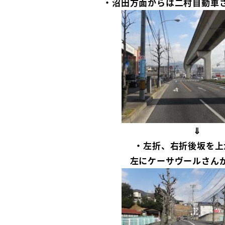
・沼田方面からは二村自動車
⇓
・左折、右折後坂を上
左にケーサヴールさん