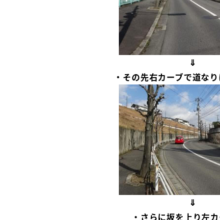
⇓
・その先右カーブで道なり
⇓
・さらに坂を上り左カ