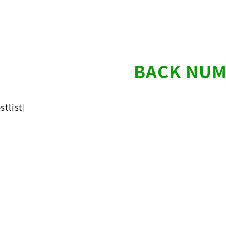
BACK NU
tlist]